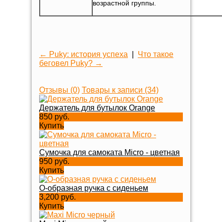
возрастной группы.
← Puky: история успеха
|
Что такое
беговел Puky? →
Отзывы
(0)
Товары к записи (34)
Держатель для бутылок Orange
850 руб.
Купить
Сумочка для самоката Micro - цветная
950 руб.
Купить
O-образная ручка с сиденьем
3,200 руб.
Купить