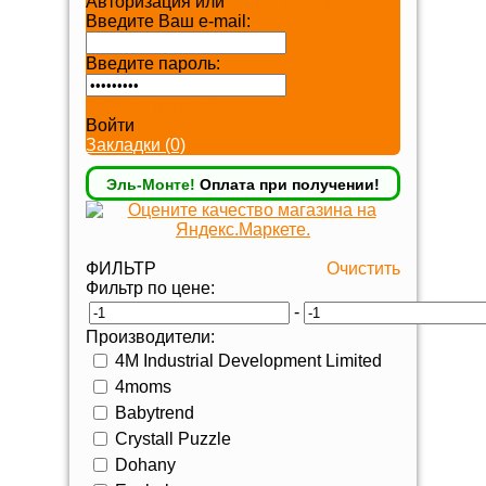
Авторизация или
Регистрация
Введите Ваш e-mail:
Введите пароль:
Забыли пароль?
Войти
Закладки (0)
Эль-Монте!
Оплата при получении!
ФИЛЬТР
Очистить
Фильтр по цене:
-
Производители:
4M Industrial Development Limited
4moms
Babytrend
Crystall Puzzle
Dohany