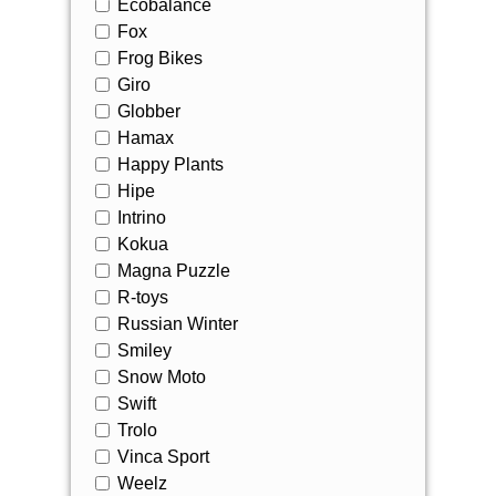
Ecobalance
Fox
Frog Bikes
Giro
Globber
Hamax
Happy Plants
Hipe
Intrino
Kokua
Magna Puzzle
R-toys
Russian Winter
Smiley
Snow Moto
Swift
Trolo
Vinca Sport
Weelz