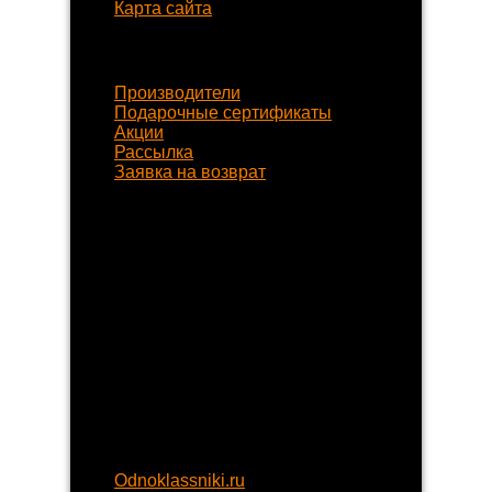
Карта сайта
Наши услуги
Производители
Подарочные сертификаты
Акции
Рассылка
Заявка на возврат
Наши контакты
8 (800) 77-55-430
+7 (8452) 77-58-80
+7 (929) 77-222-70
begynok@begynok.ru
opt@begynok.ru
ИП Славнова Анна Олеговна
ИНН: 645119240868
ОГРН: 313645122500018
Присоединяйтесь
Odnoklassniki.ru