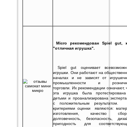
Micro
рекомендован
Spiel
gut
, 
"отличная игрушка".
Spiel gut оценивает всевозможн
игрушки. Они работают на обществен
началах и не зависят от игрушеч
промышленности и розничн
торговли. Их рекомендации означают, 
эта игрушка была протестирован
детьми и проанализирована эксперт
с положительным результатом. 
критериями оценки являются: мате
изготовления, качество сборк
долговечность, безопасность, диза
пригодность для соответствующ