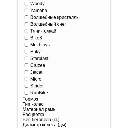
Woody
Yamaha
Волшебные кристаллы
Волшебный снег
Тяни-толкай
Bike8
Mochtoys
Puky
Starplast
Cruzee
Jetcat
Micro
Strider
RunBike
Тормоз
Тип колес
Материал рамы
Расцветка
Вес беговела (кг.)
Диаметр колеса (дм)