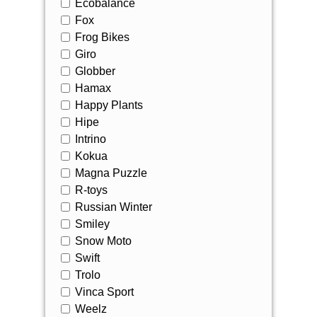
Ecobalance
Fox
Frog Bikes
Giro
Globber
Hamax
Happy Plants
Hipe
Intrino
Kokua
Magna Puzzle
R-toys
Russian Winter
Smiley
Snow Moto
Swift
Trolo
Vinca Sport
Weelz