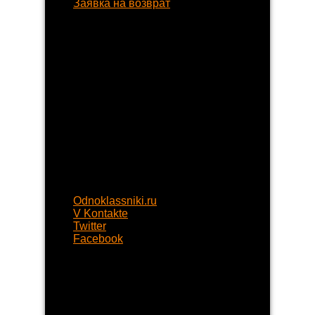
Заявка на возврат
Наши контакты
8 (800) 77-55-430
+7 (8452) 77-58-80
+7 (929) 77-222-70
begynok@begynok.ru
opt@begynok.ru
ИП Славнова Анна Олеговна
ИНН: 645119240868
ОГРН: 313645122500018
Присоединяйтесь
Odnoklassniki.ru
V Kontakte
Twitter
Facebook