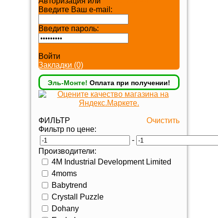
Авторизация или
Регистрация
Введите Ваш e-mail:
Введите пароль:
Забыли пароль?
Войти
Закладки (0)
Эль-Монте!
Оплата при получении!
ФИЛЬТР
Очистить
Фильтр по цене:
-
Производители:
4M Industrial Development Limited
4moms
Babytrend
Crystall Puzzle
Dohany