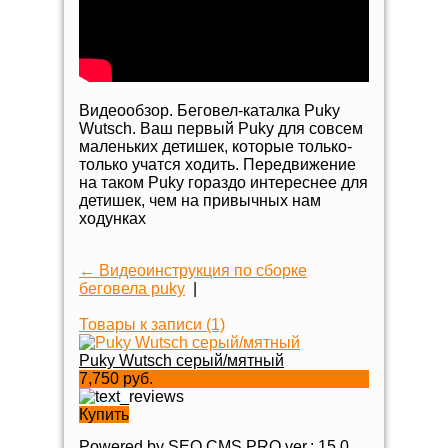
Видеообзор. Беговел-каталка Puky
Wutsch. Ваш первый Puky для совсем
маленьких детишек, которые только-
только учатся ходить. Передвижение
на таком Puky гораздо интереснее для
детишек, чем на привычных нам
ходунках
← Видеоинструкция по сборке
беговела puky
|
Товары к записи (1)
Puky Wutsch серый/мятный
7,750 руб.
Купить
Powered by SEO CMS PRO ver.: 15.0