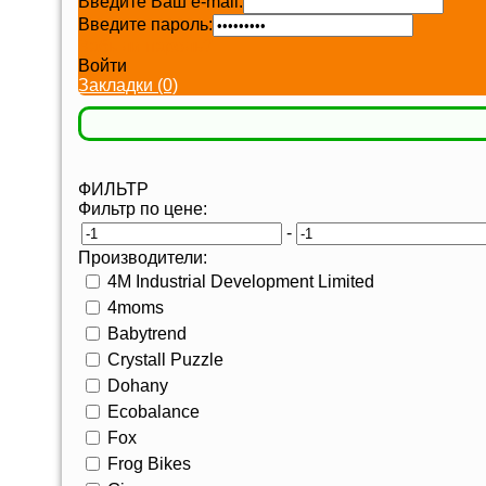
Введите Ваш e-mail:
Введите пароль:
Забыли пароль?
Войти
Закладки (0)
ФИЛЬТР
Фильтр по цене:
-
Производители:
4M Industrial Development Limited
4moms
Babytrend
Crystall Puzzle
Dohany
Ecobalance
Fox
Frog Bikes