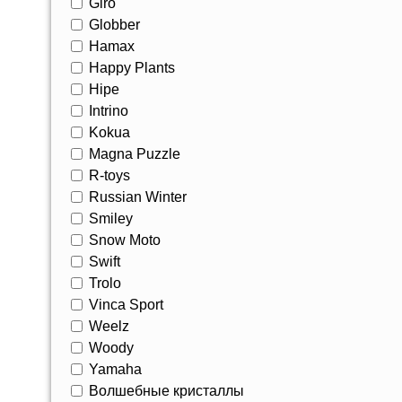
Giro
Globber
Hamax
Happy Plants
Hipe
Intrino
Kokua
Magna Puzzle
R-toys
Russian Winter
Smiley
Snow Moto
Swift
Trolo
Vinca Sport
Weelz
Woody
Yamaha
Волшебные кристаллы