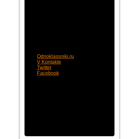
+7 (929) 77-222-70
begynok@begynok.ru
opt@begynok.ru
ИП Славнова Анна Олеговна
ИНН: 645119240868
ОГРН: 313645122500018
Присоединяйтесь
Odnoklassniki.ru
V Kontakte
Twitter
Facebook