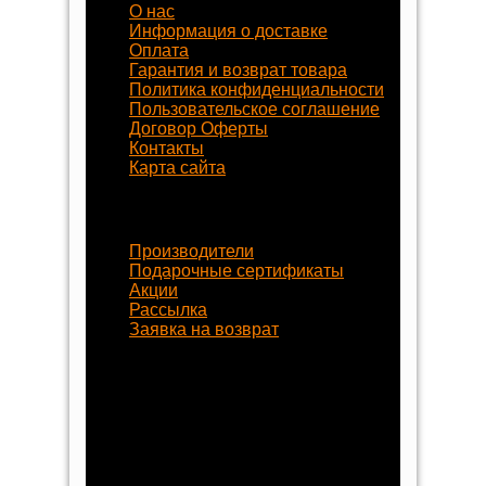
О нас
Информация о доставке
Оплата
Гарантия и возврат товара
Политика конфиденциальности
Пользовательское соглашение
Договор Оферты
Контакты
Карта сайта
Наши услуги
Производители
Подарочные сертификаты
Акции
Рассылка
Заявка на возврат
Наши контакты
8 (800) 77-55-430
+7 (8452) 77-58-80
+7 (929) 77-222-70
begynok@begynok.ru