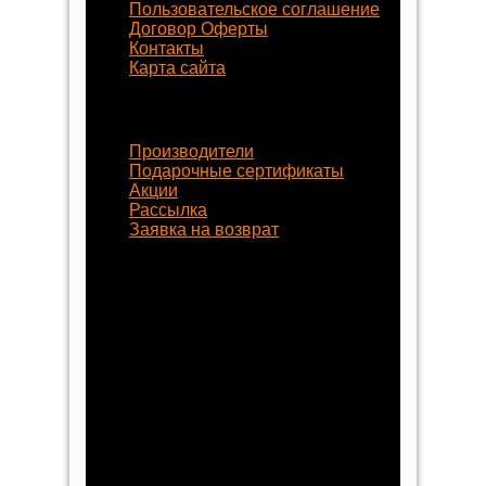
Пользовательское соглашение
Договор Оферты
Контакты
Карта сайта
Наши услуги
Производители
Подарочные сертификаты
Акции
Рассылка
Заявка на возврат
Наши контакты
8 (800) 77-55-430
+7 (8452) 77-58-80
+7 (929) 77-222-70
begynok@begynok.ru
opt@begynok.ru
ИП Славнова Анна Олеговна
ИНН: 645119240868
ОГРН: 313645122500018