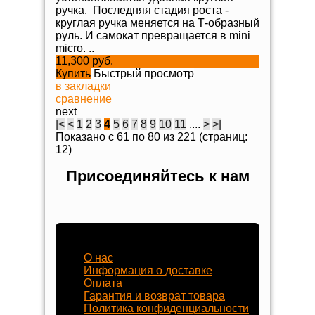
ручка. Последняя стадия роста -
круглая ручка меняется на Т-образный
руль. И самокат превращается в mini
micro. ..
11,300 руб.
Купить
Быстрый просмотр
в закладки
сравнение
next
|<
<
1
2
3
4
5
6
7
8
9
10
11
....
>
>|
Показано с 61 по 80 из 221 (страниц:
12)
Присоединяйтесь к нам
Наш магазин
О нас
Информация о доставке
Оплата
Гарантия и возврат товара
Политика конфиденциальности