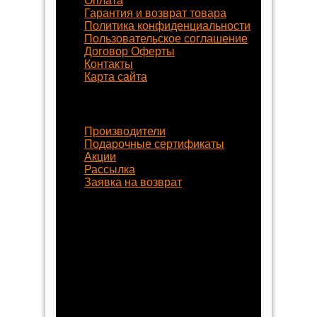
Оплата
Гарантия и возврат товара
Политика конфиденциальности
Пользовательское соглашение
Договор Оферты
Контакты
Карта сайта
Наши услуги
Производители
Подарочные сертификаты
Акции
Рассылка
Заявка на возврат
Наши контакты
8 (800) 77-55-430
+7 (8452) 77-58-80
+7 (929) 77-222-70
begynok@begynok.ru
opt@begynok.ru
ИП Славнова Анна Олеговна
ИНН: 645119240868