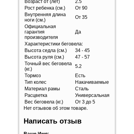
Возраст от (лет)
2.5
Рост ребенка (см.)
От 90
Внутренняя длина
От 35
ноги (см.)
Официальная
гарантия
Да
производителя
Характеристики беговела:
Высота седла (см.)
34 - 45
Высота руля (см.)
47 - 57
Точный вес беговела
5.2
(кг.)
Тормоз
Есть
Тип колес
Накачиваемые
Материал рамы
Сталь
Расцветка
Универсальная
Вес беговела (кг.)
От 3 до 5
Нет отзывов об этом товаре.
Написать отзыв
Ваше Имя: