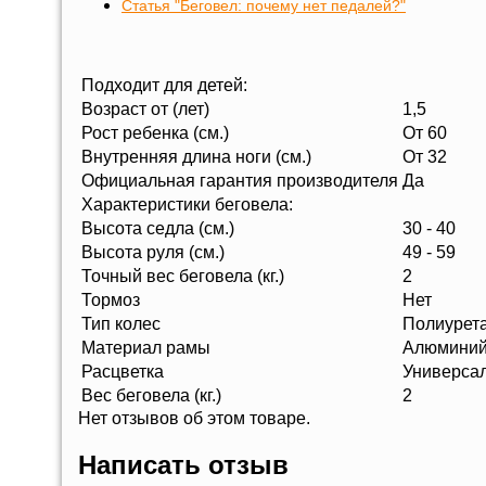
Статья "Беговел: почему нет педалей?"
Подходит для детей:
Возраст от (лет)
1,5
Рост ребенка (см.)
От 60
Внутренняя длина ноги (см.)
От 32
Официальная гарантия производителя
Да
Характеристики беговела:
Высота седла (см.)
30 - 40
Высота руля (см.)
49 - 59
Точный вес беговела (кг.)
2
Тормоз
Нет
Тип колес
Полиурет
Материал рамы
Алюмини
Расцветка
Универса
Вес беговела (кг.)
2
Нет отзывов об этом товаре.
Написать отзыв