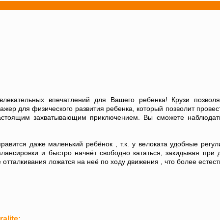
влекательных впечатлений для Вашего ребенка! Крузи позволя
ажер для физического развития ребенка, который позволит прове
астоящим захватывающим приключением. Вы сможете наблюдать, 
равится даже маленький ребёнок , т.к. у велоката удобные регу
лансировки и быстро начнёт свободно кататься, закидывая при 
е отталкивания ложатся на неё по ходу движения , что более есте
alite: