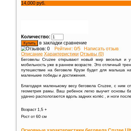
14,000 руб.
Количество:
в закладки
сравнение
Рейтинг:
0
/5
Написать отзыв
Описание
Характеристики
Отзывы (0)
Беговелы Cruzee открывают новый мир веселья и у
мобильность уже в раннем возрасте. Это отличный трен
путешествие на беговеле Крузи будет для малыша н
маленькие победы и достижения.
Благодаря маленькому весу беговела Cruzee, с ним сп
геометрия рамы. Ваш ребенок легко выучит основы ба
удачно распологаются вдоль задних колёс , и ноги посл
Возраст 1,5 +
Рост от 60 cм
Основные характеристики беговела Cruzee Ultr