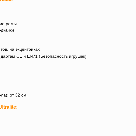
тие рамы
одкачки
тов, на экцентриках
дартам CE и EN71 (Безопасность игрушек)
ла): от
32 см.
tralite
: