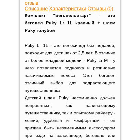
отзыв
Описание
Характеристики
Отзывы (0)
Комплект "Беговелостарт" - это
беговел Puky Lr 1L красный + шлем
Puky голубой
Puky Lr 1L - это велосипед без педалей,
подходит для детишек от 2,5 лет. В отличие
от более младшей модели - Puky Lr M - у
него появляется подножка и резиновые
накачиваемые колеса. Этот беговел
отличный выбор для подрастающего
путешественника.
Детский шлем Puky несомненно должен
понравиться, как начинающему
путешественнику, так и опытному райдеру -
легкий, удобный и комфортный - он
призван быть незаменимым аксессуаром
при езде на велосипеде, беговеле или