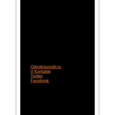
Наши контакты
8 (800) 77-55-430
+7 (8452) 77-58-80
+7 (929) 77-222-70
begynok@begynok.ru
opt@begynok.ru
ИП Славнова Анна Олеговна
ИНН: 645119240868
ОГРН: 313645122500018
Присоединяйтесь
Odnoklassniki.ru
V Kontakte
Twitter
Facebook