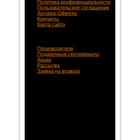
Политика конфиденциальности
Пользовательское соглашение
Договор Оферты
Контакты
Карта сайта
Наши услуги
Производители
Подарочные сертификаты
Акции
Рассылка
Заявка на возврат
Наши контакты
8 (800) 77-55-430
+7 (8452) 77-58-80
+7 (929) 77-222-70
begynok@begynok.ru
opt@begynok.ru
ИП Славнова Анна Олеговна
ИНН: 645119240868
ОГРН: 313645122500018