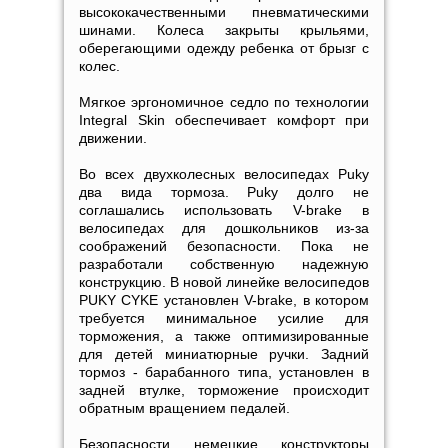
высококачественными пневматическими
шинами. Колеса закрыты крыльями,
оберегающими одежду ребенка от брызг с
колес.
Мягкое эргономичное седло по технологии
Integral Skin обеспечивает комфорт при
движении.
Во всех двухколесных велосипедах Puky
два вида тормоза. Puky долго не
соглашались использовать V-brake в
велосипедах для дошкольников из-за
соображений безопасности. Пока не
разработали собственную надежную
конструкцию. В новой линейке велосипедов
PUKY CYKE установлен V-brake, в котором
требуется минимальное усилие для
торможения, а также оптимизированные
для детей миниатюрные ручки. Задний
тормоз - барабанного типа, установлен в
задней втулке, торможение происходит
обратным вращением педалей.
Безопасности немецкие конструкторы