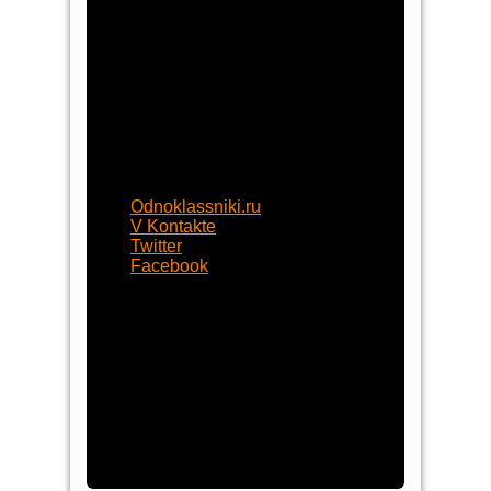
+7 (8452) 77-58-80
+7 (929) 77-222-70
begynok@begynok.ru
opt@begynok.ru
ИП Славнова Анна Олеговна
ИНН: 645119240868
ОГРН: 313645122500018
Присоединяйтесь
Odnoklassniki.ru
V Kontakte
Twitter
Facebook