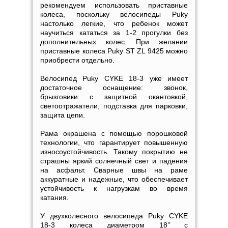
рекомендуем использовать приставные
колеса, поскольку велосипеды Puky
настолько легкие, что ребенок может
научиться кататься за 1-2 прогулки без
дополнительных колес. При желании
приставные колеса Puky ST ZL 9425 можно
приобрести отдельно.
Велосипед Puky CYKE 18-3 уже имеет
достаточное оснащение: звонок,
брызговики с защитной окантовкой,
светоотражатели, подставка для парковки,
защита цепи.
Рама окрашена с помощью порошковой
технологии, что гарантирует повышенную
износоустойчивость. Такому покрытию не
страшны яркий солнечный свет и падения
на асфальт. Сварные швы на раме
аккуратные и надежные, что обеспечивает
устойчивость к нагрузкам во время
катания.
У двухколесного велосипеда Puky CYKE
18-3 колеса диаметром 18’’ с