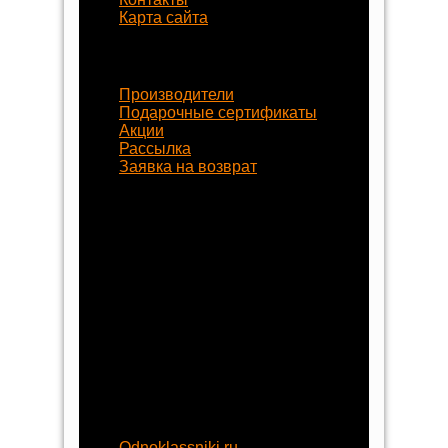
Карта сайта
Наши услуги
Производители
Подарочные сертификаты
Акции
Рассылка
Заявка на возврат
Наши контакты
8 (800) 77-55-430
+7 (8452) 77-58-80
+7 (929) 77-222-70
begynok@begynok.ru
opt@begynok.ru
ИП Славнова Анна Олеговна
ИНН: 645119240868
ОГРН: 313645122500018
Присоединяйтесь
Odnoklassniki.ru