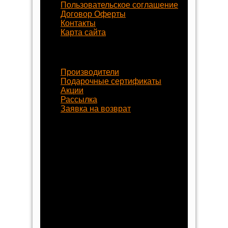
Пользовательское соглашение
Договор Оферты
Контакты
Карта сайта
Наши услуги
Производители
Подарочные сертификаты
Акции
Рассылка
Заявка на возврат
Наши контакты
8 (800) 77-55-430
+7 (8452) 77-58-80
+7 (929) 77-222-70
begynok@begynok.ru
opt@begynok.ru
ИП Славнова Анна Олеговна
ИНН: 645119240868
ОГРН: 313645122500018