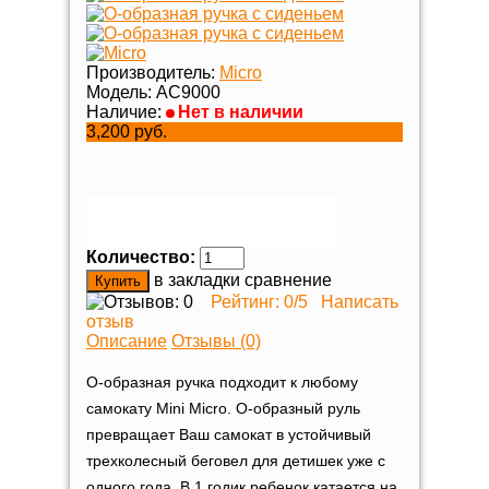
Производитель:
Micro
Модель:
AC9000
Наличие:
Нет в наличии
3,200 руб.
Количество:
в закладки
сравнение
Рейтинг:
0
/5
Написать
отзыв
Описание
Отзывы (0)
O-образная ручка подходит к любому
самокату Mini Micro. О-образный руль
превращает Ваш самокат в устойчивый
трехколесный беговел для детишек уже с
одного года.
В 1 годик ребенок катается на