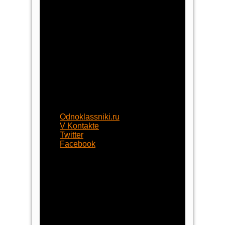
8 (800) 77-55-430
+7 (8452) 77-58-80
+7 (929) 77-222-70
begynok@begynok.ru
opt@begynok.ru
ИП Славнова Анна Олеговна
ИНН: 645119240868
ОГРН: 313645122500018
Присоединяйтесь
Odnoklassniki.ru
V Kontakte
Twitter
Facebook