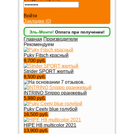
Забыли пароль?
Войти
Закладки (0)
Эль-Монте!
Оплата при получении!
Главная
Производители
Рекомендуем
Puky Fitsch красный
9,700 руб.
Strider SPORT желтый
8,500 руб.
INTRINO Snippo оранжевый
5,980 руб.
Puky Ceety blue голубой
16,500 руб.
HIPE H8 multicolor 2021
13,900 руб.