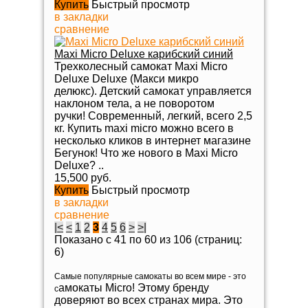
Купить
Быстрый просмотр
в закладки
сравнение
Maxi Micro Deluxe карибский синий
Трехколесный самокат Maxi Micro
Deluxe Deluxe (Макси микро
делюкс). Детский самокат управляется
наклоном тела, а не поворотом
ручки! Современный, легкий, всего 2,5
кг. Купить maxi micro можно всего в
несколько кликов в интернет магазине
Бегунок! Что же нового в Maxi Micro
Deluxe? ..
15,500 руб.
Купить
Быстрый просмотр
в закладки
сравнение
|<
<
1
2
3
4
5
6
>
>|
Показано с 41 по 60 из 106 (страниц:
6)
Самые популярные самокаты во всем мире - это
амокаты Micro! Этому бренду
с
доверяют во всех странах мира. Это