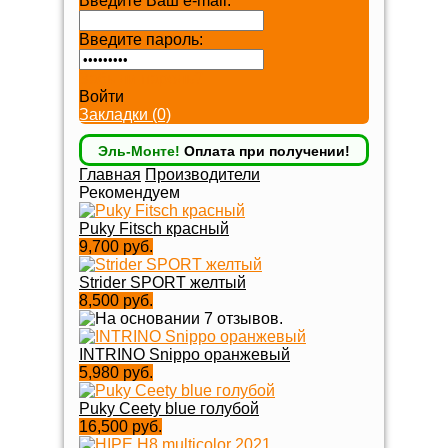
Введите Ваш e-mail:
Введите пароль:
Забыли пароль?
Войти
Закладки (0)
Эль-Монте!
Оплата при получении!
Главная
Производители
Рекомендуем
Puky Fitsch красный
9,700 руб.
Strider SPORT желтый
8,500 руб.
INTRINO Snippo оранжевый
5,980 руб.
Puky Ceety blue голубой
16,500 руб.