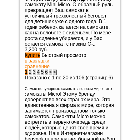
самокату Mini Micro. О-образный руль
превращает Ваш самокат в
устойчивый трехколесный беговел
для детишек уже с одного года. В 1
годик ребенок катается на самокате,
как на велобеге с сиденьем. По мере
роста сиденье убирается, и у Вас
остается самокат с низким О-..
3,200 руб.
Купить
Быстрый просмотр
в закладки
сравнение
1
2
3
4
5
6
>
>|
Показано с 1 по 20 из 106 (страниц: 6)
Самые популярные самокаты во всем мире - это
амокаты Micro! Этому бренду
с
доверяют во всех странах мира. Это
единственна я фирма в мире, которая
занимается производством только
самокатов. Самокаты Micro можно
встретить в первую очередь среди
людей, которые ценят свое время и
здоровье. Наш Интернет-магазин
begynok.ru предлагает большой выбор