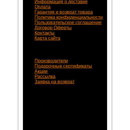
Информация о доставке
Оплата
Гарантия и возврат товара
Политика конфиденциальности
Пользовательское соглашение
Договор Оферты
Контакты
Карта сайта
Наши услуги
Производители
Подарочные сертификаты
Акции
Рассылка
Заявка на возврат
Наши контакты
8 (800) 77-55-430
+7 (8452) 77-58-80
+7 (929) 77-222-70
begynok@begynok.ru
opt@begynok.ru