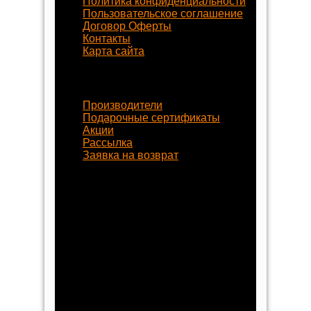
Политика конфиденциальности
Пользовательское соглашение
Договор Оферты
Контакты
Карта сайта
Наши услуги
Производители
Подарочные сертификаты
Акции
Рассылка
Заявка на возврат
Наши контакты
8 (800) 77-55-430
+7 (8452) 77-58-80
+7 (929) 77-222-70
begynok@begynok.ru
opt@begynok.ru
ИП Славнова Анна Олеговна
ИНН: 645119240868
ОГРН: 313645122500018