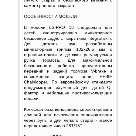
легкого старта и безопасного катания с
самого раннего возраста.
ОСОБЕННОСТИ МОДЕЛИ
В модели LS-PRO 18 специально для
детей сконструировано миниатюрное
бесшовное седло с покрытием integral skin.
Для детских рук разработаны
миниатюрные грипсы 102х26,5 мм с
ограничителями и детская регулируемая
ручка тормоза. Для максимальной
безопасности ребенка предусмотрены
передний и задний тормоза V-brake и
современная защита цепи HEBIE
Chainlooper. По европейскому стандарту
предусмотрен зауженный для детей Q-
фактор и небольшие противоскользящие
педали.
Колесная база велосипеда спроектирована
длинной для исключения опрокидывания
через руль, а для легкого старта - малое
передаточное число 28T/15T.