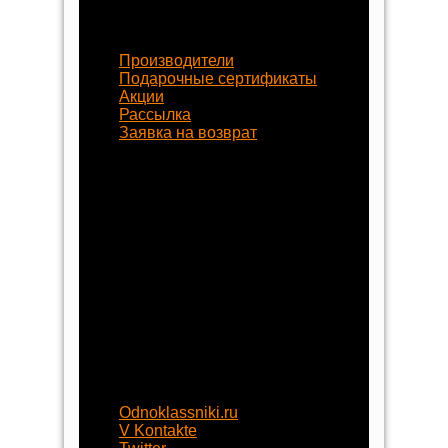
Наши услуги
Производители
Подарочные сертификаты
Акции
Рассылка
Заявка на возврат
Наши контакты
8 (800) 77-55-430
+7 (8452) 77-58-80
+7 (929) 77-222-70
begynok@begynok.ru
opt@begynok.ru
ИП Славнова Анна Олеговна
ИНН: 645119240868
ОГРН: 313645122500018
Присоединяйтесь
Odnoklassniki.ru
V Kontakte