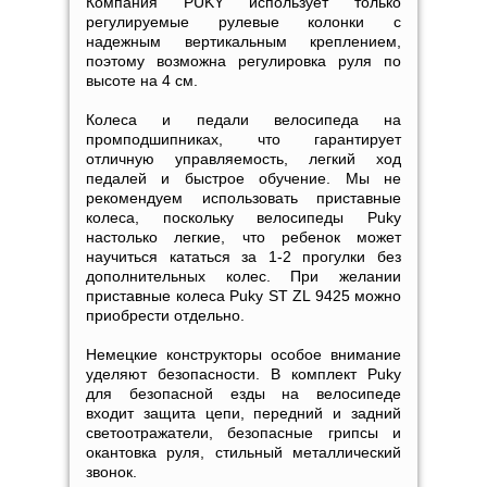
Компания PUKY использует только
регулируемые рулевые колонки с
надежным вертикальным креплением,
поэтому возможна регулировка руля по
высоте на 4 см.
Колеса и педали велосипеда на
промподшипниках, что гарантирует
отличную управляемость, легкий ход
педалей и быстрое обучение. Мы не
рекомендуем использовать приставные
колеса, поскольку велосипеды Puky
настолько легкие, что ребенок может
научиться кататься за 1-2 прогулки без
дополнительных колес. При желании
приставные колеса Puky ST ZL 9425 можно
приобрести отдельно.
Немецкие конструкторы особое внимание
уделяют безопасности. В комплект Puky
для безопасной езды на велосипеде
входит защита цепи, передний и задний
светоотражатели, безопасные грипсы и
окантовка руля, стильный металлический
звонок.